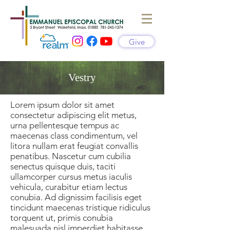
Give
Vestry
Lorem ipsum dolor sit amet
consectetur adipiscing elit metus,
urna pellentesque tempus ac
maecenas class condimentum, vel
litora nullam erat feugiat convallis
penatibus. Nascetur cum cubilia
senectus quisque duis, taciti
ullamcorper cursus metus iaculis
vehicula, curabitur etiam lectus
conubia. Ad dignissim facilisis eget
tincidunt maecenas tristique ridiculus
torquent ut, primis conubia
malesuada nisl imperdiet habitasse